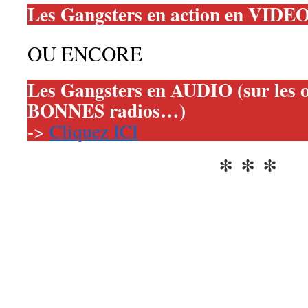
Les Gangsters en action en VIDEO
OU ENCORE
Les Gangsters en AUDIO (sur les
BONNES radios…)
->
Cliquez ICI
* * *