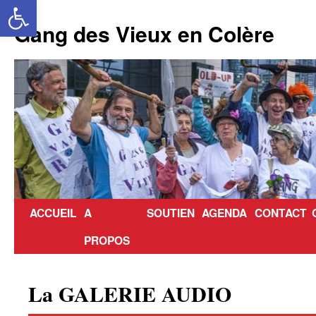
Ouvrir la barre d’outils
Aller
au
Gang des Vieux en Colère
contenu
ACCUEIL
A
SOUTIEN
AGENDA
CONTACT
PROPOS
La GALERIE AUDIO