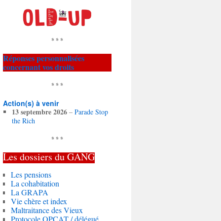
* * *
Réponses personnalisées
concernant vos droits
* * *
Action(s) à venir
13 septembre 2026
–
Parade Stop
the Rich
* * *
Les dossiers du
GANG
Les pensions
La cohabitation
La GRAPA
Vie chère et index
Maltraitance des Vieux
Protocole OPCAT / délégué