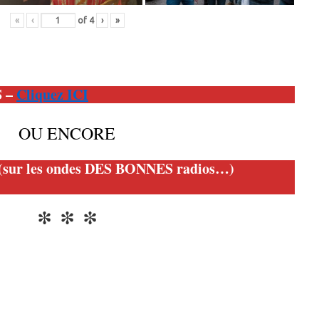
«
‹
of
4
›
»
S –
Cliquez ICI
OU ENCORE
(sur les ondes DES BONNES radios…)
* * *