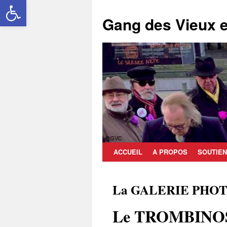
Ouvrir la barre d’outils
Aller
au
Gang des Vieux e
contenu
ACCUEIL
A PROPOS
SOUTIEN
La GALERIE PHO
Le TROMBINO