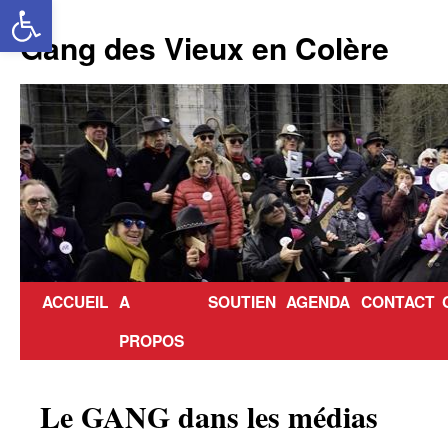
Ouvrir la barre d’outils
Aller
au
Gang des Vieux en Colère
contenu
ACCUEIL
A
SOUTIEN
AGENDA
CONTACT
PROPOS
Le GANG dans les médias