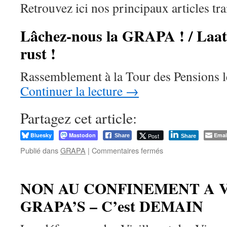
Retrouvez ici nos principaux articles t
Lâchez-nous la GRAPA ! / Laa
rust !
Rassemblement à la Tour des Pensions 
Continuer la lecture
→
Partagez cet article:
Bluesky
Mastodon
Emai
Post
Share
Share
sur
Publié dans
GRAPA
|
Commentaires fermés
Lâchez-
nous
la
NON AU CONFINEMENT A V
GRAPA
GRAPA’S – C’est DEMAIN
!
/
Laat