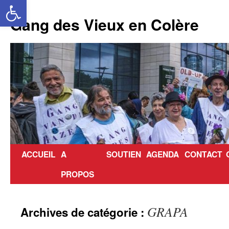
Ouvrir la barre d’outils
Aller
au
Gang des Vieux en Colère
contenu
ACCUEIL
A
SOUTIEN
AGENDA
CONTACT
PROPOS
GRAPA
Archives de catégorie :