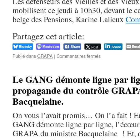
Les défenseurs des Vieilles et des Vieu
onze
mobilisent ce jeudi à 10h30, devant le c
IGO
met
belge des Pensions, Karine Lalieux
Cont
rust
!
Partagez cet article:
Bluesky
Mastodon
Emai
Post
Share
Share
sur
Publié dans
GRAPA
|
Commentaires fermés
NON
AU
CONFINEMENT
Le GANG démonte ligne par lig
A
propagande du contrôle GRAPA
VIE
DES
Bacquelaine.
GRAPA’S
–
C’est
On vous l’avait promis… On l’a fait ! En
DEMAIN
GANG démonte ligne par ligne, l’écœu
GRAPA du ministre Bacquelaine ! Et, dé