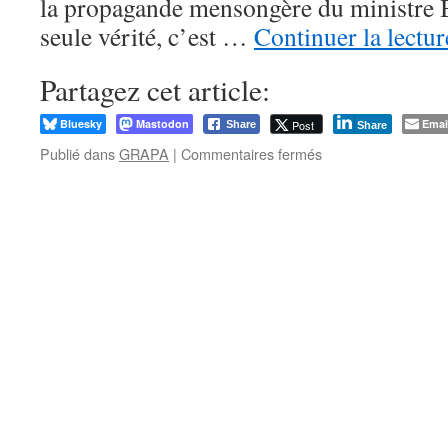
la propagande mensongère du ministre 
seule vérité, c’est …
Continuer la lectu
Partagez cet article:
Bluesky
Mastodon
Emai
Post
Share
Share
sur
Publié dans
GRAPA
|
Commentaires fermés
Le
GANG
démonte
ligne
par
ligne
l’écœurante
propagande
du
contrôle
GRAPA
du
ministre
Bacquelaine.