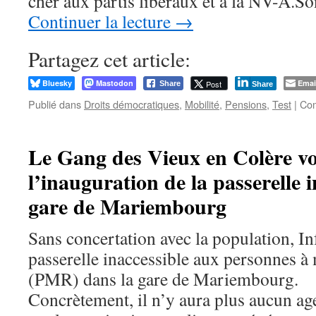
cher aux partis libéraux et à la NV-A.S
Continuer la lecture
→
Partagez cet article:
Bluesky
Mastodon
Emai
Post
Share
Share
Publié dans
Droits démocratiques
,
Mobilité
,
Pensions
,
Test
|
Com
Le Gang des Vieux en Colère vo
l’inauguration de la passerelle i
gare de Mariembourg
Sans concertation avec la population, Inf
passerelle inaccessible aux personnes à 
(PMR) dans la gare de Mariembourg.
Concrètement, il n’y aura plus aucun ag