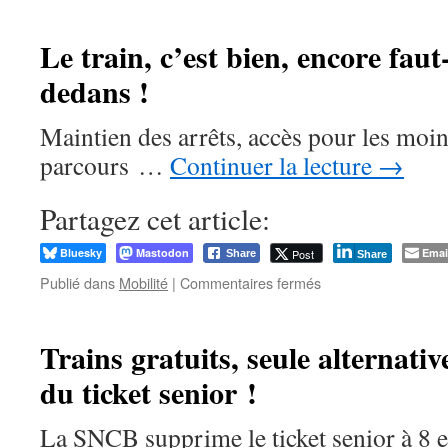
Oufti !
Tchantchès
et
Le train, c’est bien, encore fau
Nanesse
dedans !
n’riyèt
pus
Maintien des arrêts, accès pour les moins
parcours …
Continuer la lecture
→
Partagez cet article:
Bluesky
Mastodon
Emai
Post
Share
Share
sur
Publié dans
Mobilité
|
Commentaires fermés
Le
train,
c’est
Trains gratuits, seule alternativ
bien,
du ticket senior !
encore
faut-
il
La SNCB supprime le ticket senior à 8 
pouvoir