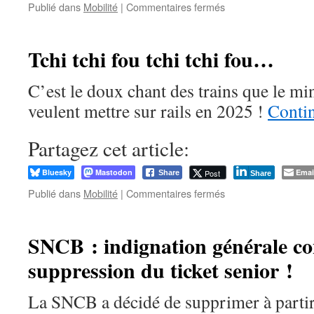
sur
Publié dans
Mobilité
|
Commentaires fermés
Le
Gang
à
Tchi tchi fou tchi tchi fou…
la
Gare
C’est le doux chant des trains que le mi
centrale
ce
veulent mettre sur rails en 2025 !
Contin
vendredi
23
Partagez cet article:
février
Bluesky
Mastodon
Emai
Post
Share
Share
sur
Publié dans
Mobilité
|
Commentaires fermés
Tchi
tchi
fou
SNCB : indignation générale co
tchi
suppression du ticket senior !
tchi
fou…
La SNCB a décidé de supprimer à partir 