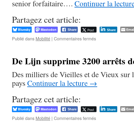
senior forfaitaire….
Continuer la lectur
Partagez cet article:
Bluesky
Mastodon
Emai
Post
Share
Share
sur
Publié dans
Mobilité
|
Commentaires fermés
SNCB :
indignation
générale
De Lijn supprime 3200 arrêts d
contre
la
Des milliers de Vieilles et de Vieux sur
suppression
du
pays
Continuer la lecture
→
ticket
senior !
Partagez cet article:
Bluesky
Mastodon
Emai
Post
Share
Share
sur
Publié dans
Mobilité
|
Commentaires fermés
De
Lijn