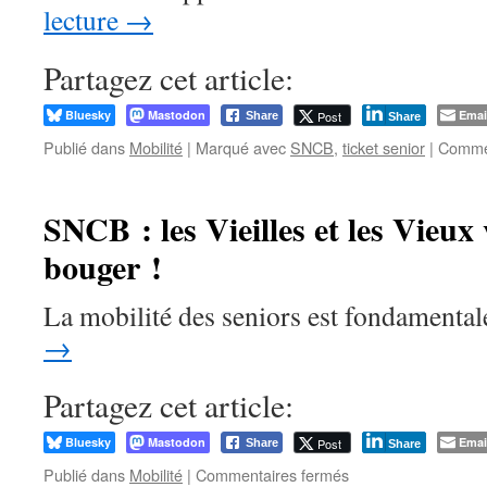
lecture
→
monter
dedans
!
Partagez cet article:
Bluesky
Mastodon
Emai
Post
Share
Share
Publié dans
Mobilité
|
Marqué avec
SNCB
,
ticket senior
|
Commen
SNCB : les Vieilles et les Vieux
bouger !
La mobilité des seniors est fondamenta
→
Partagez cet article:
Bluesky
Mastodon
Emai
Post
Share
Share
sur
Publié dans
Mobilité
|
Commentaires fermés