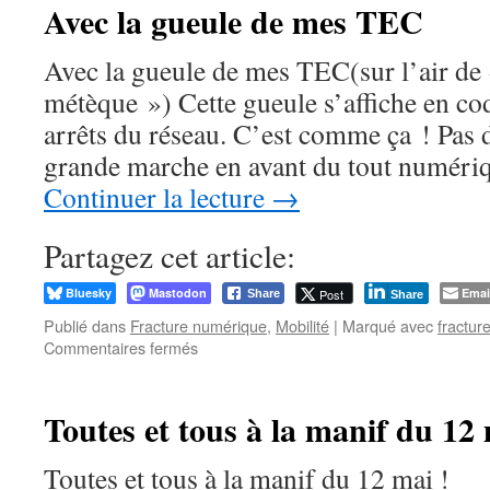
Avec la gueule de mes TEC
Avec la gueule de mes TEC(sur l’air de
métèque ») Cette gueule s’affiche en c
arrêts du réseau. C’est comme ça ! Pas d
grande marche en avant du tout numéri
Continuer la lecture
→
Partagez cet article:
Bluesky
Mastodon
Emai
Post
Share
Share
Publié dans
Fracture numérique
,
Mobilité
|
Marqué avec
fractur
sur
Commentaires fermés
Avec
la
gueule
Toutes et tous à la manif du 12 
de
mes
Toutes et tous à la manif du 12 mai !
TEC