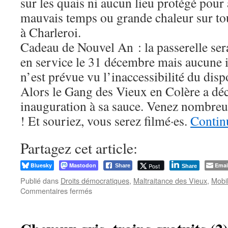
sur les quais ni aucun lieu protégé pour 
mauvais temps ou grande chaleur sur to
à Charleroi.
Cadeau de Nouvel An : la passerelle ser
en service le 31 décembre mais aucune i
n’est prévue vu l’inaccessibilité du dispo
Alors le Gang des Vieux en Colère a dé
inauguration à sa sauce. Venez nombreu
! Et souriez, vous serez filmé·es.
Continu
Partagez cet article:
Bluesky
Mastodon
Emai
Post
Share
Share
Publié dans
Droits démocratiques
,
Maltraitance des Vieux
,
Mobil
sur
Commentaires fermés
Le
Gang
des