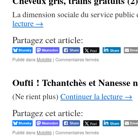
Cheveux gris, trains gratuits (2)
Vieux
en
La dimension sociale du service public 
Colère
vous
lecture
→
invite
à
Partagez cet article:
l’inauguration
de
Bluesky
Mastodon
la
Emai
Post
Share
Share
passerelle
sur
Publié dans
Mobilité
|
Commentaires fermés
inaccessible
Cheveux
de
gris,
la
trains
Oufti ! Tchantchès et Nanesse n
gare
gratuits
de
(2)
(Ne rient plus)
Mariembourg
Continuer la lecture
→
Partagez cet article:
Bluesky
Mastodon
Emai
Post
Share
Share
sur
Publié dans
Mobilité
|
Commentaires fermés