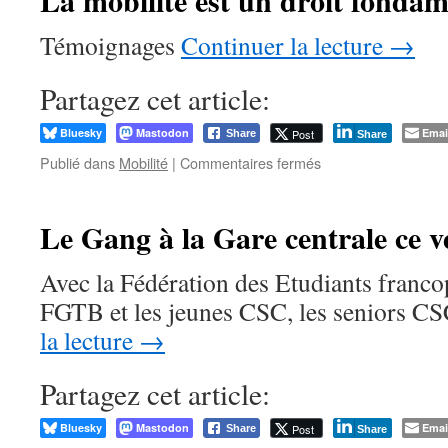
La mobilité est un droit fondam
des
Vieilles
Témoignages
Continuer la lecture
→
et
des
Vieux
Partagez cet article:
!
Bluesky
Mastodon
Emai
Post
Share
Share
sur
Publié dans
Mobilité
|
Commentaires fermés
La
mobilité
est
Le Gang à la Gare centrale ce v
un
droit
Avec la Fédération des Etudiants franco
fondamental
à
FGTB et les jeunes CSC, les seniors 
tout
la lecture
→
âge !
Partagez cet article:
Bluesky
Mastodon
Emai
Post
Share
Share