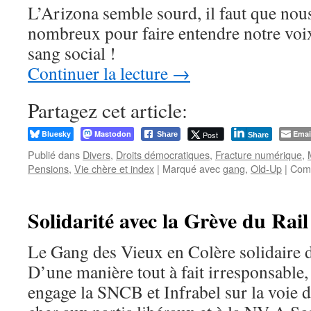
L’Arizona semble sourd, il faut que nou
nombreux pour faire entendre notre voix
sang social !
Continuer la lecture
→
Partagez cet article:
Bluesky
Mastodon
Emai
Post
Share
Share
Publié dans
Divers
,
Droits démocratiques
,
Fracture numérique
,
Pensions
,
Vie chère et index
|
Marqué avec
gang
,
Old-Up
|
Comm
Solidarité avec la Grève du Rail
Le Gang des Vieux en Colère solidaire d
D’une manière tout à fait irresponsable,
engage la SNCB et Infrabel sur la voie d