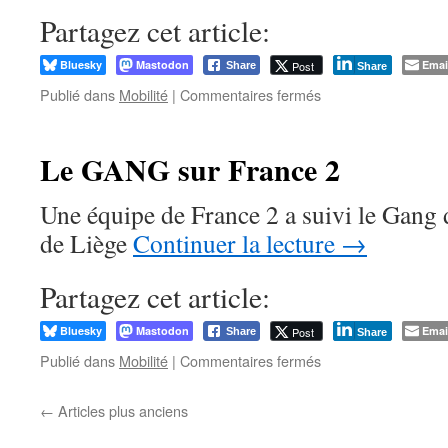
des
Partagez cet article:
gares
SNCB !
Bluesky
Mastodon
Emai
Post
Share
Share
sur
Publié dans
Mobilité
|
Commentaires fermés
La
Mobilité
à
Le GANG sur France 2
Liège
!
Une équipe de France 2 a suivi le Gang d
de Liège
Continuer la lecture
→
Partagez cet article:
Bluesky
Mastodon
Emai
Post
Share
Share
sur
Publié dans
Mobilité
|
Commentaires fermés
Le
GANG
←
Articles plus anciens
sur
France