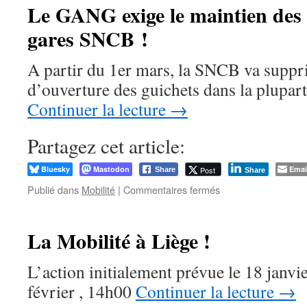
supprime
Le GANG exige le maintien des 
3200
gares SNCB !
arrêts
de
bus
A partir du 1er mars, la SNCB va suppr
d’ouverture des guichets dans la plupar
Continuer la lecture
→
Partagez cet article:
Bluesky
Mastodon
Emai
Post
Share
Share
sur
Publié dans
Mobilité
|
Commentaires fermés
Le
GANG
exige
La Mobilité à Liège !
le
maintien
L’action initialement prévue le 18 janvie
des
guichets
février , 14h00
Continuer la lecture
→
et