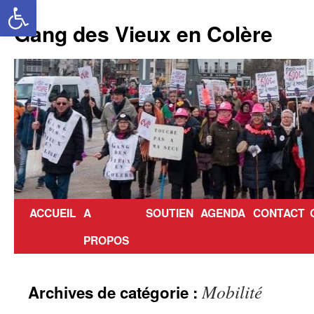
Ouvrir la barre d’outils
Aller
au
Gang des Vieux en Colère
contenu
ACCUEIL
A
SOUTIEN
AGENDA
CONTACT
PROPOS
Mobilité
Archives de catégorie :