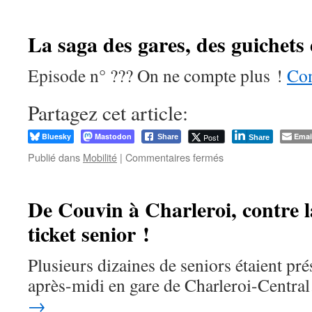
SNCB :
les
Vieilles
La saga des gares, des guichets
et
les
Episode n° ??? On ne compte plus !
Con
Vieux
veulent
pouvoir
Partagez cet article:
bouger !
Bluesky
Mastodon
Emai
Post
Share
Share
sur
Publié dans
Mobilité
|
Commentaires fermés
La
saga
des
De Couvin à Charleroi, contre 
gares,
ticket senior !
des
guichets
et
Plusieurs dizaines de seniors étaient pr
des
après-midi en gare de Charleroi-Centr
automates
→