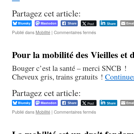
Partagez cet article:
Bluesky
Mastodon
Emai
Post
Share
Share
sur
Publié dans
Mobilité
|
Commentaires fermés
De
Couvin
à
Pour la mobilité des Vieilles et 
Charleroi,
contre
Bouger c’est la santé – merci SNCB !
la
suppression
Cheveux gris, trains gratuits !
Continuer
du
ticket
Partagez cet article:
senior !
Bluesky
Mastodon
Emai
Post
Share
Share
sur
Publié dans
Mobilité
|
Commentaires fermés
Pour
la
mobilité