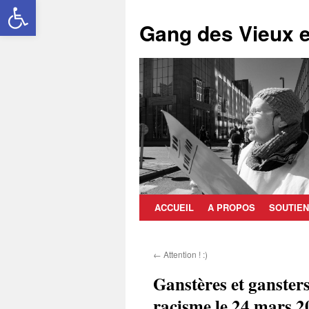
Ouvrir la barre d’outils
Aller
au
Gang des Vieux e
contenu
ACCUEIL
A PROPOS
SOUTIEN
←
Attention ! :)
Ganstères et gansters
racisme le 24 mars 2