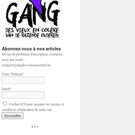
Abonnez-vous à nos articles
En cas de problème d'inscription, contactez
nous par email :
contact@gangdesvieuxencolere.be
Nom, Prénom*
Email*
Cochez ICI pour acceptez les termes et
conditions d'utilisation de notre site.
* * *