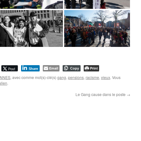
Email
Print
Post
Copy
Share
BONNES
, avec comme mot(s)-clé(s)
gang
,
pensions
,
racisme
,
vieux
. Vous
lien
.
Le Gang cause dans le poste
→