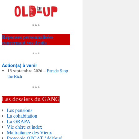
* * *
Réponses personnalisées
concernant vos droits
* * *
Action(s) à venir
13 septembre 2026
–
Parade Stop
the Rich
* * *
Les dossiers du
GANG
Les pensions
La cohabitation
La GRAPA
Vie chère et index
Maltraitance des Vieux
Protocole OPCAT / délégué