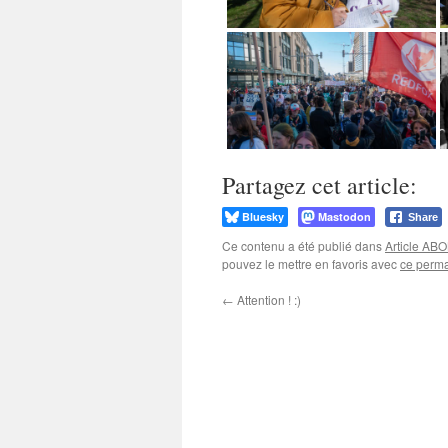
Partagez cet article:
Bluesky
Mastodon
Share
Ce contenu a été publié dans
Article A
pouvez le mettre en favoris avec
ce perma
←
Attention ! :)