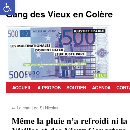
Ouvrir la barre d’outils
Aller
au
Gang des Vieux en Colère
contenu
ACCUEIL
A PROPOS
SOUTIEN
AGENDA
CONT
←
Le chant de St Nicolas
Même la pluie n’a refroidi ni la