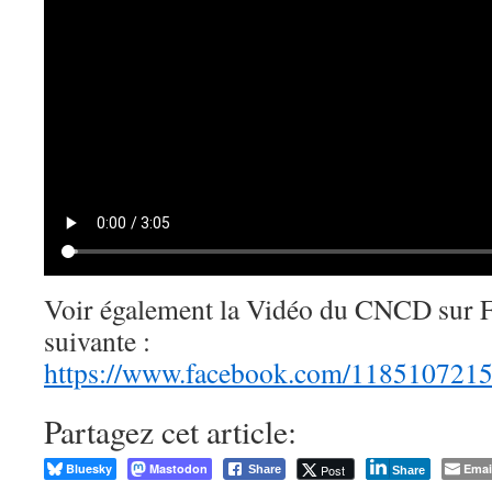
Voir également la Vidéo du CNCD sur F
suivante :
https://www.facebook.com/118510721
Partagez cet article:
Bluesky
Mastodon
Emai
Post
Share
Share