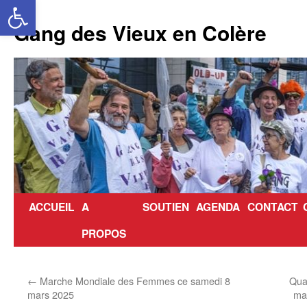
Ouvrir la barre d’outils
Aller
au
Gang des Vieux en Colère
contenu
ACCUEIL
A
SOUTIEN
AGENDA
CONTACT
PROPOS
←
Marche Mondiale des Femmes ce samedi 8
Qua
mars 2025
ma