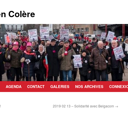
n Colère
AGENDA
CONTACT
GALERIES
NOS ARCHIVES
CONNEXI
!
2019 02 13 – Solidarité avec Belgacom
→