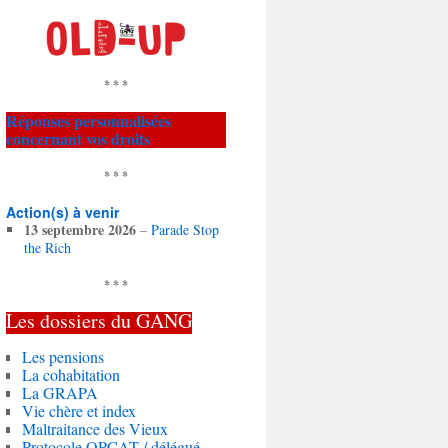
* * *
Réponses personnalisées
concernant vos droits
* * *
Action(s) à venir
13 septembre 2026
–
Parade Stop
the Rich
* * *
Les dossiers du
GANG
Les pensions
La cohabitation
La GRAPA
Vie chère et index
Maltraitance des Vieux
Protocole OPCAT / délégué