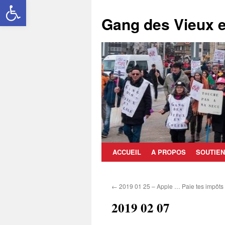
Ouvrir la barre d’outils
Aller
au
Gang des Vieux e
contenu
ACCUEIL
A PROPOS
SOUTIEN
←
2019 01 25 – Apple … Paie tes impôts 
2019 02 07