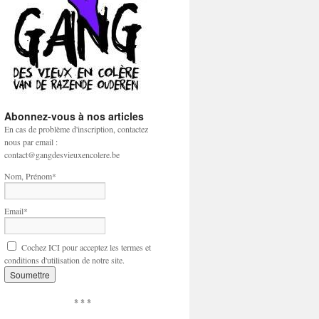
Abonnez-vous à nos articles
En cas de problème d'inscription, contactez
nous par email :
contact@gangdesvieuxencolere.be
Nom, Prénom*
Email*
Cochez ICI pour acceptez les termes et
conditions d'utilisation de notre site.
* * *