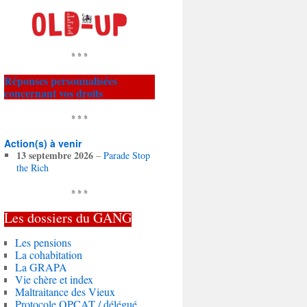
* * *
Réponses personnalisées
concernant vos droits
* * *
Action(s) à venir
13 septembre 2026
–
Parade Stop
the Rich
* * *
Les dossiers du
GANG
Les pensions
La cohabitation
La GRAPA
Vie chère et index
Maltraitance des Vieux
Protocole OPCAT / délégué