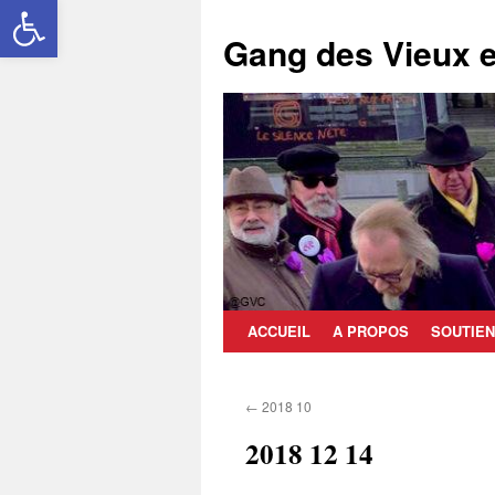
Ouvrir la barre d’outils
Aller
au
Gang des Vieux e
contenu
ACCUEIL
A PROPOS
SOUTIEN
←
2018 10
2018 12 14