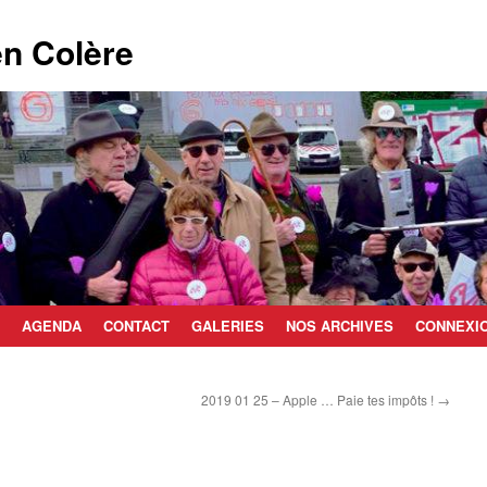
n Colère
AGENDA
CONTACT
GALERIES
NOS ARCHIVES
CONNEXI
2019 01 25 – Apple … Paie tes impôts !
→