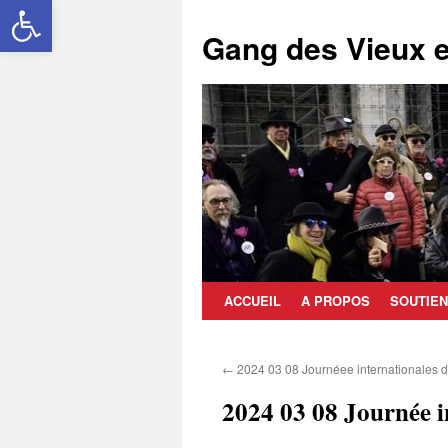
Ouvrir la barre d’outils
Aller
au
Gang des Vieux e
contenu
ACCUEIL
A PROPOS
SOUTIEN
←
2024 03 08 Journéee internationales 
2024 03 08 Journée i