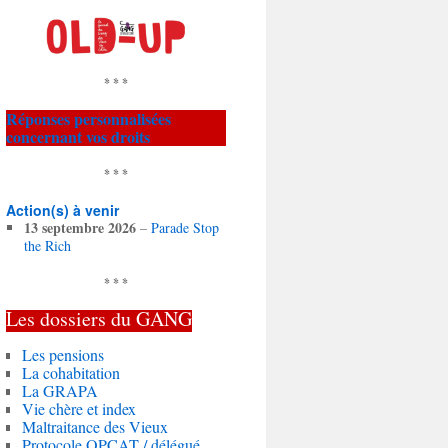
* * *
Réponses personnalisées
concernant vos droits
* * *
Action(s) à venir
13 septembre 2026
–
Parade Stop
the Rich
* * *
Les dossiers du
GANG
Les pensions
La cohabitation
La GRAPA
Vie chère et index
Maltraitance des Vieux
Protocole OPCAT / délégué