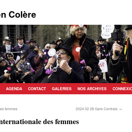
n Colère
AGENDA
CONTACT
GALERIES
NOS ARCHIVES
CONNEXI
des femmes
2024 02 28 Gare Centrale
→
nternationale des femmes