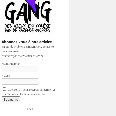
Abonnez-vous à nos articles
En cas de problème d'inscription, contactez
nous par email :
contact@gangdesvieuxencolere.be
Nom, Prénom*
Email*
Cochez ICI pour acceptez les termes et
conditions d'utilisation de notre site.
* * *