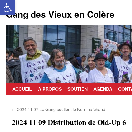
Ouvrir la barre d’outils
Aller
au
Gang des Vieux en Colère
contenu
ACCUEIL
A PROPOS
SOUTIEN
AGENDA
CONT
←
2024 11 07 Le Gang soutient le Non-marchand
2024 11 09 Distribution de Old-Up 6