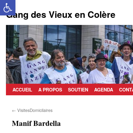
Ouvrir la barre d’outils
Aller
au
Gang des Vieux en Colère
contenu
ACCUEIL
A PROPOS
SOUTIEN
AGENDA
CONT
←
VisitesDomicilaires
Manif Bardella