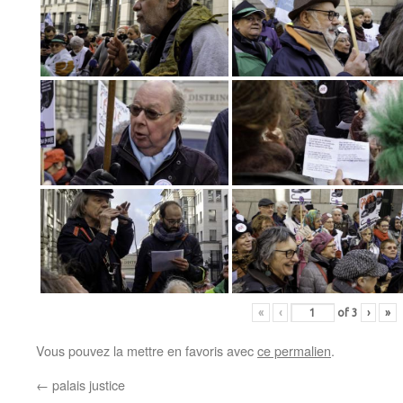
«
‹
of
3
›
»
Vous pouvez la mettre en favoris avec
ce permalien
.
←
palais justice