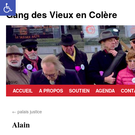
Ouvrir la barre d’outils
Aller
au
Gang des Vieux en Colère
contenu
ACCUEIL
A PROPOS
SOUTIEN
AGENDA
CONT
←
palais justice
Alain