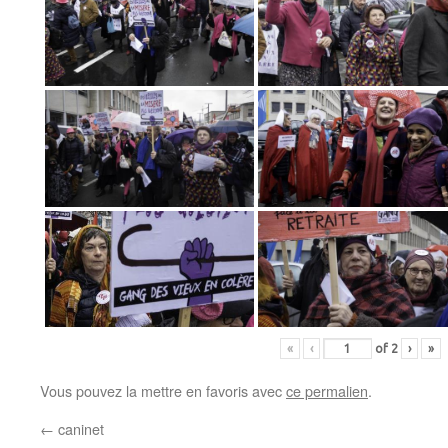
«
‹
of
2
›
»
Vous pouvez la mettre en favoris avec
ce permalien
.
←
caninet