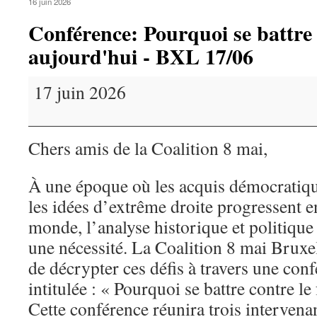
16 juin 2026
Conférence: Pourquoi se battre 
aujourd'hui - BXL 17/06
Conférence:
17 juin 2026
Pourquoi
se
battre
Chers amis de la Coalition 8 mai,
contre
le
À une époque où les acquis démocratiqu
fascisme
les idées d’extrême droite progressent e
aujourd'hui
-
monde, l’analyse historique et politique
BXL
une nécessité. La Coalition 8 mai Bruxel
17/06
de décrypter ces défis à travers une con
intitulée : « Pourquoi se battre contre l
Cette conférence réunira trois intervena