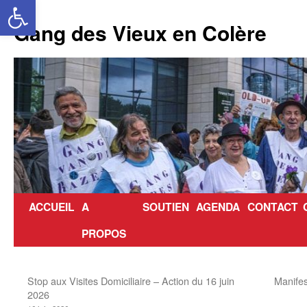
Ouvrir la barre d’outils
Aller
au
Gang des Vieux en Colère
contenu
ACCUEIL
A
SOUTIEN
AGENDA
CONTACT
PROPOS
Stop aux Visites Domiciliaire – Action du 16 juin
Manifes
2026