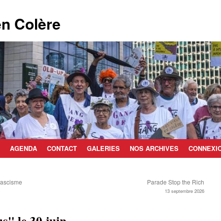
n Colère
AGENDA
CONTACT
GALERIES
NOS ARCHIVES
CONNEXI
 fascisme
Parade Stop the Rich
13 septembre 2026
s" le 30 juin