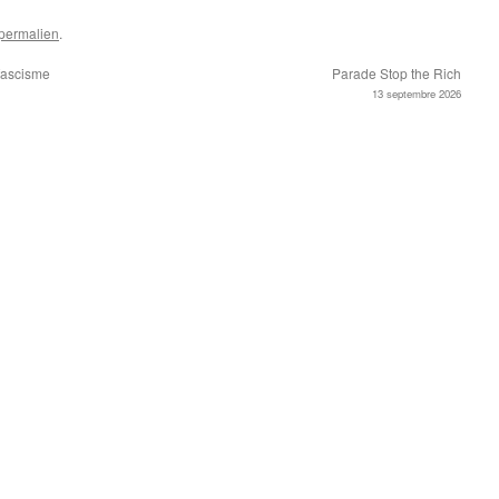
permalien
.
 fascisme
Parade Stop the Rich
13 septembre 2026