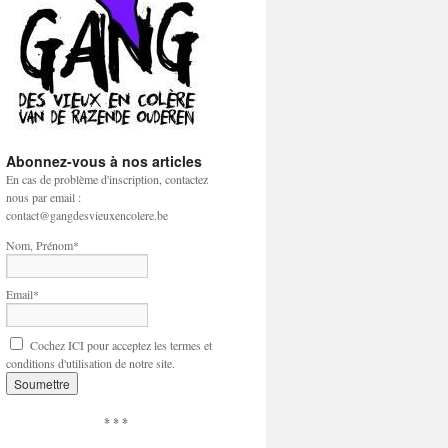
Abonnez-vous à nos articles
En cas de problème d'inscription, contactez
nous par email :
contact@gangdesvieuxencolere.be
Nom, Prénom*
Email*
Cochez ICI pour acceptez les termes et
conditions d'utilisation de notre site.
* * *