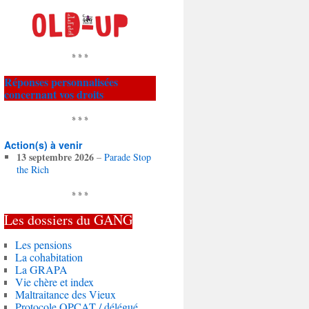
* * *
Réponses personnalisées
concernant vos droits
* * *
Action(s) à venir
13 septembre 2026
–
Parade Stop
the Rich
* * *
Les dossiers du
GANG
Les pensions
La cohabitation
La GRAPA
Vie chère et index
Maltraitance des Vieux
Protocole OPCAT / délégué