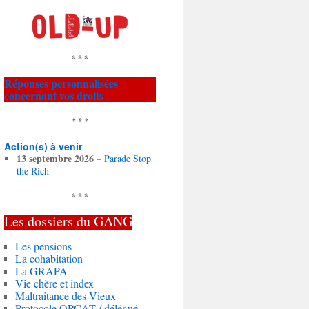
* * *
Réponses personnalisées
concernant vos droits
* * *
Action(s) à venir
13 septembre 2026
–
Parade Stop
the Rich
* * *
Les dossiers du
GANG
Les pensions
La cohabitation
La GRAPA
Vie chère et index
Maltraitance des Vieux
Protocole OPCAT / délégué