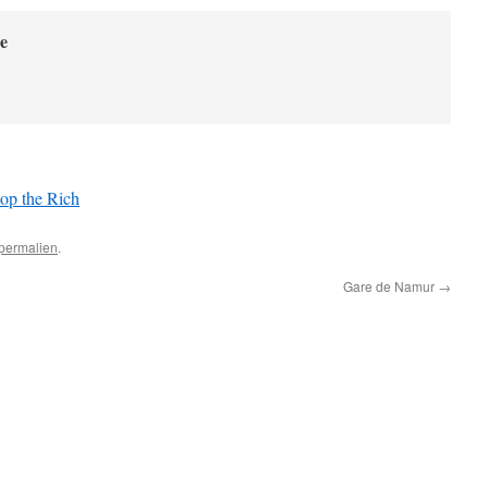
e
op the Rich
permalien
.
Gare de Namur
→