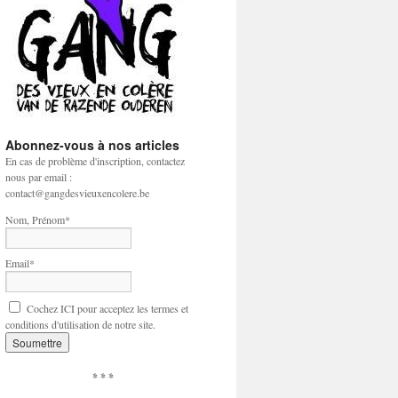
Abonnez-vous à nos articles
En cas de problème d'inscription, contactez
nous par email :
contact@gangdesvieuxencolere.be
Nom, Prénom*
Email*
Cochez ICI pour acceptez les termes et
conditions d'utilisation de notre site.
* * *