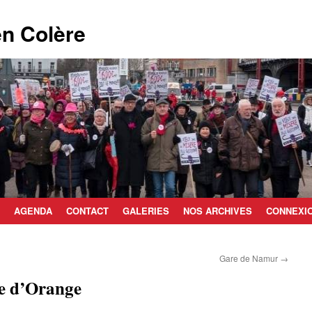
n Colère
AGENDA
CONTACT
GALERIES
NOS ARCHIVES
CONNEXI
Gare de Namur
→
ce d’Orange