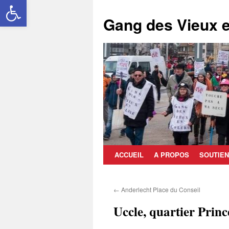
Ouvrir la barre d’outils
Aller
au
Gang des Vieux e
contenu
ACCUEIL
A PROPOS
SOUTIEN
←
Anderlecht Place du Conseil
Uccle, quartier Prin