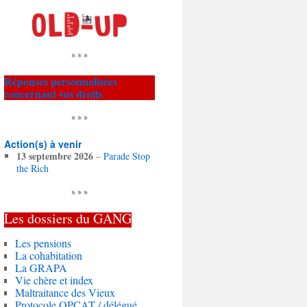
* * *
Réponses personnalisées
concernant vos droits
* * *
Action(s) à venir
13 septembre 2026
–
Parade Stop
the Rich
* * *
Les dossiers du
GANG
Les pensions
La cohabitation
La GRAPA
Vie chère et index
Maltraitance des Vieux
Protocole OPCAT / délégué