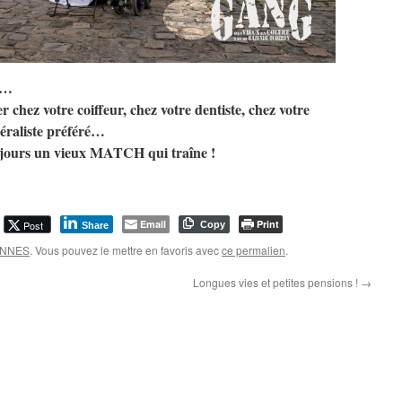
er…
r chez votre coiffeur, chez votre dentiste, chez votre
néraliste préféré…
 toujours un vieux MATCH qui traîne !
Email
Print
Post
Copy
Share
BONNES
. Vous pouvez le mettre en favoris avec
ce permalien
.
Longues vies et petites pensions !
→