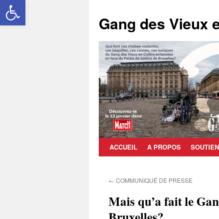
Ouvrir la barre d’outils
Aller
au
Gang des Vieux e
contenu
ACCUEIL
A PROPOS
SOUTIEN
←
COMMUNIQUÉ DE PRESSE
Mais qu’a fait le Gan
Bruxelles?