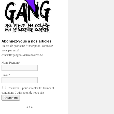
Abonnez-vous à nos articles
En cas de problème d'inscription, contactez
nous par email :
contact@gangdesvieuxencolere.be
Nom, Prénom*
Email*
Cochez ICI pour acceptez les termes et
conditions d'utilisation de notre site.
* * *