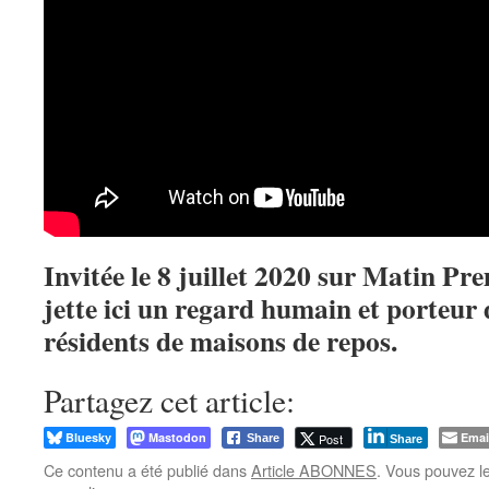
Invitée le 8 juillet 2020 sur Matin Pr
jette ici un regard humain et porteur 
résidents de maisons de repos.
Partagez cet article:
Bluesky
Mastodon
Emai
Post
Share
Share
Ce contenu a été publié dans
Article ABONNES
. Vous pouvez l