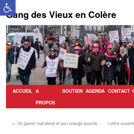
Ouvrir la barre d’outils
Aller
au
Gang des Vieux en Colère
contenu
ACCUEIL
A
SOUTIEN
AGENDA
CONTACT
PROPOS
←
Un gamin mal élevé et son orange pourrie
Lettre ouvert