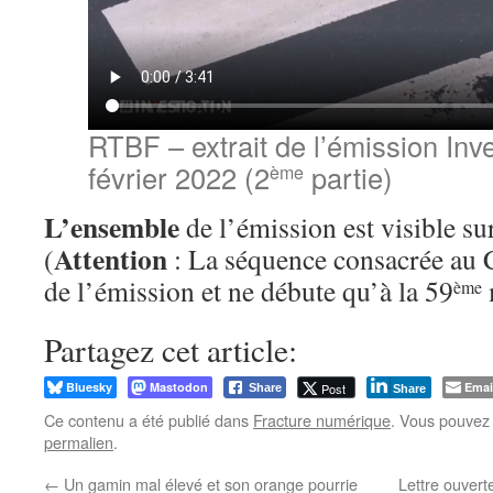
RTBF – extrait de l’émission Inve
février 2022 (2
partie)
ème
L’ensemble
de l’émission est visible s
Attention
(
: La séquence consacrée au
de l’émission et ne débute qu’à la 59
ème
Partagez cet article:
Bluesky
Mastodon
Emai
Post
Share
Share
Ce contenu a été publié dans
Fracture numérique
. Vous pouvez 
permalien
.
←
Un gamin mal élevé et son orange pourrie
Lettre ouvert