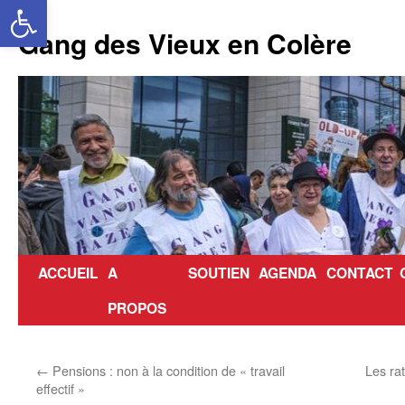
Ouvrir la barre d’outils
Aller
au
Gang des Vieux en Colère
contenu
ACCUEIL
A
SOUTIEN
AGENDA
CONTACT
PROPOS
←
Pensions : non à la condition de « travail
Les rat
effectif »