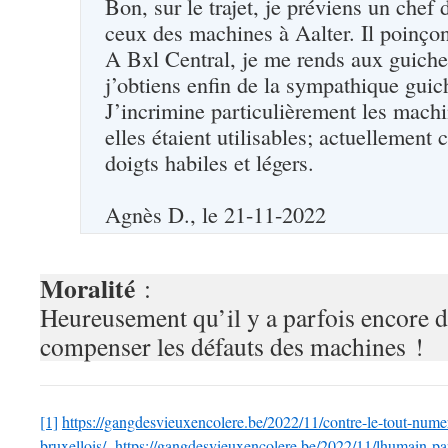
Bon, sur le trajet, je préviens un chef
ceux des machines à Aalter. Il poinçon
A Bxl Central, je me rends aux guichet
j’obtiens enfin de la sympathique guic
J’incrimine particulièrement les machi
elles étaient utilisables; actuellemen
doigts habiles et légers.
Agnès D., le 21-11-2022
Moralité
:
Heureusement qu’il y a parfois encore 
compenser les défauts des machines !
[1]
https://gangdesvieuxencolere.be/2022/11/contre-le-tout-nume
bruxellois/
https://gangdesvieuxencolere.be/2022/11/lhumain-pa