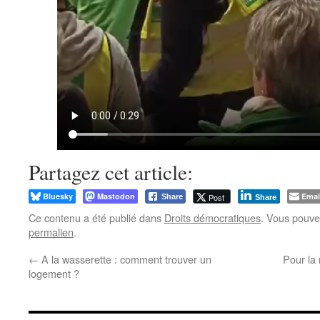
Partagez cet article:
Bluesky
Mastodon
Emai
Post
Share
Share
Ce contenu a été publié dans
Droits démocratiques
. Vous pouve
permalien
.
←
A la wasserette : comment trouver un
Pour la 
logement ?