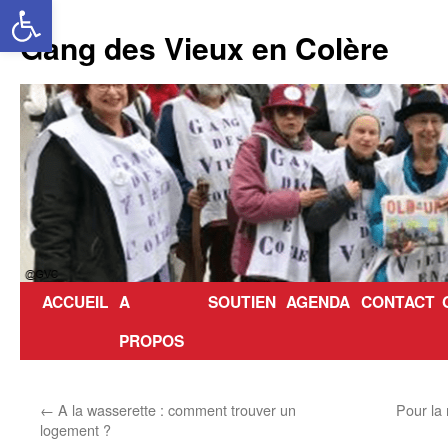
Ouvrir la barre d’outils
Aller
au
Gang des Vieux en Colère
contenu
ACCUEIL
A
SOUTIEN
AGENDA
CONTACT
PROPOS
←
A la wasserette : comment trouver un
Pour la 
logement ?