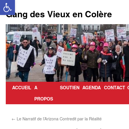
Ouvrir la barre d’outils
Aller
au
Gang des Vieux en Colère
contenu
ACCUEIL
A
SOUTIEN
AGENDA
CONTACT
PROPOS
←
Le Narratif de l’Arizona Contredit par la Réalité