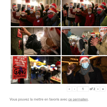
«
‹
of
2
›
»
Vous pouvez la mettre en favoris avec
ce permalien
.