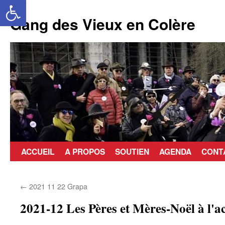
Ouvrir la barre d’outils
Aller
au
Gang des Vieux en Colère
contenu
ACCUEIL
A PROPOS
SOUTIEN
AGENDA
CONT
←
2021 11 22 Grapa
2021-12 Les Pères et Mères-Noël à l'a