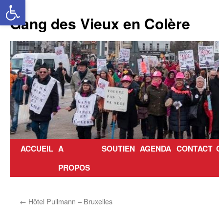
Ouvrir la barre d’outils
Aller
au
Gang des Vieux en Colère
contenu
ACCUEIL
A
SOUTIEN
AGENDA
CONTACT
PROPOS
←
Hôtel Pullmann – Bruxelles