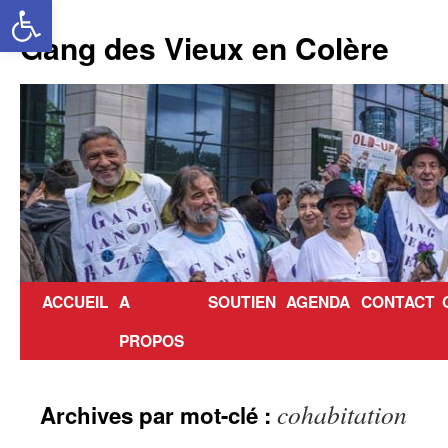
Ouvrir la barre d’outils
Aller
au
Gang des Vieux en Colère
contenu
ACCUEIL
A
SOUTIEN
AGENDA
CONTACT
PROPOS
cohabitation
Archives par mot-clé :