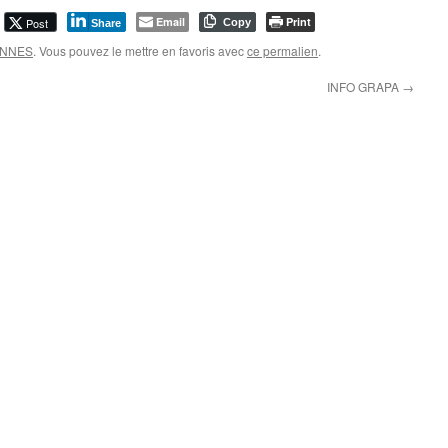
Email
Print
Post
Copy
Share
BONNES
. Vous pouvez le mettre en favoris avec
ce permalien
.
INFO GRAPA
→