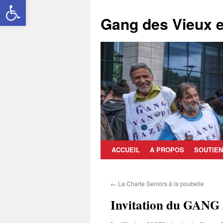
Ouvrir la barre d’outils
Aller
au
Gang des Vieux e
contenu
ACCUEIL
A PROPOS
SOUTIEN
←
La Charte Seniors à la poubelle
Invitation du GANG