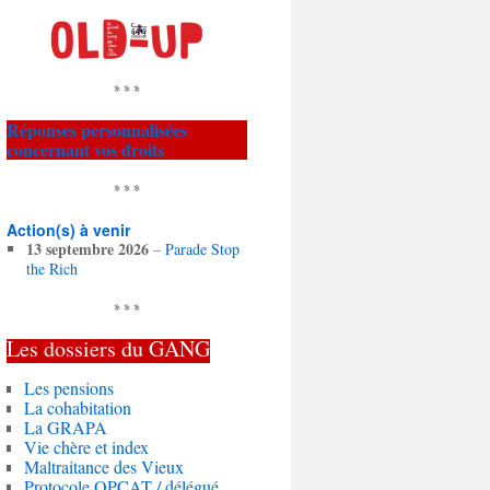
* * *
Réponses personnalisées
concernant vos droits
* * *
Action(s) à venir
13 septembre 2026
–
Parade Stop
the Rich
* * *
Les dossiers du
GANG
Les pensions
La cohabitation
La GRAPA
Vie chère et index
Maltraitance des Vieux
Protocole OPCAT / délégué