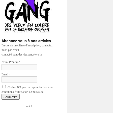
Abonnez-vous à nos articles
En cas de problème d'inscription, contactez
nous par email :
contact@gangdesvieuxencolere.be
Nom, Prénom*
Email*
Cochez ICI pour acceptez les termes et
conditions d'utilisation de notre site.
* * *