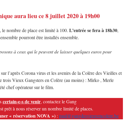
nique aura lieu ce 8 juillet 2020 à 19h00
L’entrée se fera à 18h30
s, le nombre de place est limité à 100.
,
t ensemble pourront être installés ensemble.
oposons à ceux qui le peuvent de laisser quelques euros pour
sur l’après Corona virus et les avenirs de la Colère des Vieilles et
e trois Vieux Gangsters en Colère (au moins) : Mirko , Merle
é chef opérateur sur le film.
certain-e-s de venir
es
, contactez le Gang
prêt à nous réserver un nombre limité de places.
ionner « réservation NOVA »)
:
paul@gangdesvieuxencolere.be