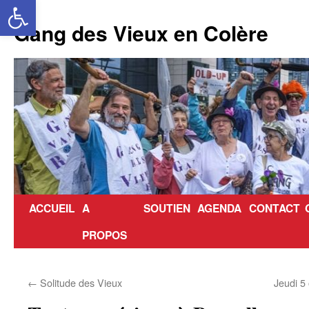
Ouvrir la barre d’outils
Aller
au
Gang des Vieux en Colère
contenu
ACCUEIL
A
SOUTIEN
AGENDA
CONTACT
PROPOS
←
Solitude des Vieux
Jeudi 5