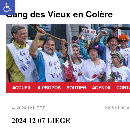
Ouvrir la barre d’outils
Aller
au
Gang des Vieux en Colère
contenu
ACCUEIL
A PROPOS
SOUTIEN
AGENDA
CONT
←
2024 12 LIEGE
2025 01 02 V
2024 12 07 LIEGE