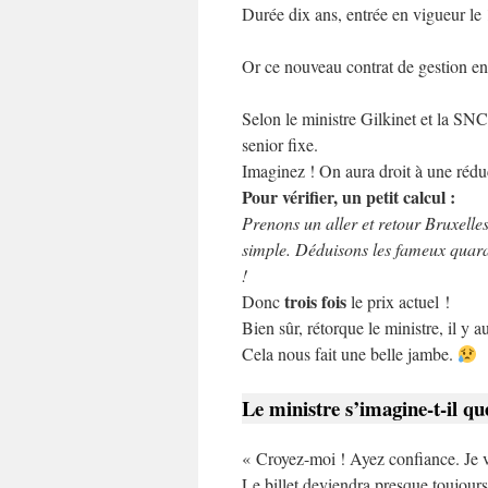
Durée dix ans, entrée en vigueur le 
Or ce nouveau contrat de gestion ente
Selon le ministre Gilkinet et la SNC
senior fixe.
Imaginez ! On aura droit à une réduc
Pour vérifier, un petit calcul :
Prenons un aller et retour Bruxelles
simple. Déduisons les fameux quarant
!
trois fois
Donc
le prix actuel !
Bien sûr, rétorque le ministre, il y a
Cela nous fait une belle jambe.
Le ministre s’imagine-t-il qu
« Croyez-moi ! Ayez confiance. Je v
Le billet deviendra presque toujours