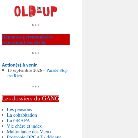
* * *
Réponses personnalisées
concernant vos droits
* * *
Action(s) à venir
13 septembre 2026
–
Parade Stop
the Rich
* * *
Les dossiers du
GANG
Les pensions
La cohabitation
La GRAPA
Vie chère et index
Maltraitance des Vieux
Protocole OPCAT / délégué