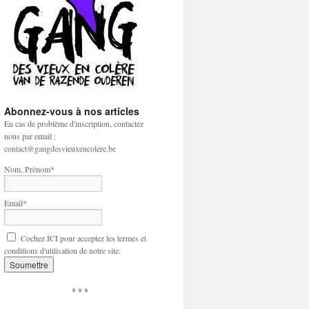
Abonnez-vous à nos articles
En cas de problème d'inscription, contactez
nous par email :
contact@gangdesvieuxencolere.be
Nom, Prénom*
Email*
Cochez ICI pour acceptez les termes et
conditions d'utilisation de notre site.
* * *