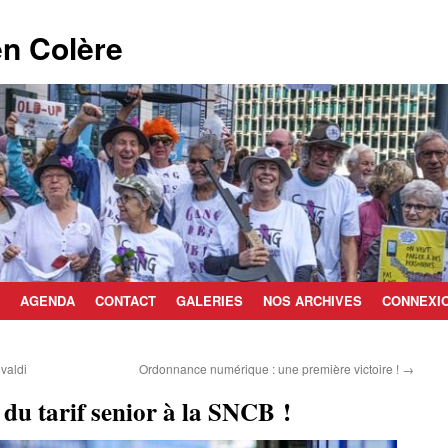
n Colère
AGENDA
CONTACT
GALERIES
NOS ARCHIVES
CONNEXI
ivaldi
Ordonnance numérique : une première victoire !
→
 du tarif senior à la SNCB !