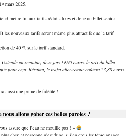
1
mars 2025.
er
nd mettre fin aux tarifs réduits fixes et donc au billet senior.
B les nouveaux tarifs seront même plus attractifs que le tarif
tion de 40 % sur le tarif standard.
-Ostende en semaine, deux fois 19,90 euros, le prix du billet
e pour cent. Résultat, le trajet aller-retour coûtera 23,88 euros
ura aussi une prime de fidélité !
e nous allons gober ces belles paroles ?
ous assure que l’eau ne mouille pas ! »
 plus cher, et personne n’est dupe, si j’en crois les témoignages